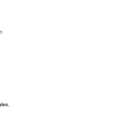
t
les.