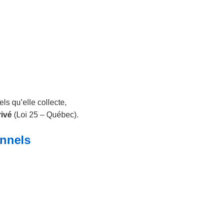
ls qu’elle collecte,
rivé
(Loi 25 – Québec).
onnels