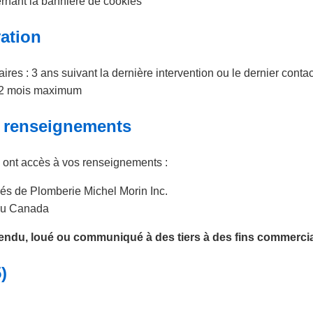
rnant la bannière de cookies
ation
es : 3 ans suivant la dernière intervention ou le dernier contac
12 mois maximum
s renseignements
 ont accès à vos renseignements :
yés de Plomberie Michel Morin Inc.
 au Canada
ndu, loué ou communiqué à des tiers à des fins commercia
)